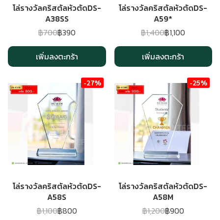
โล่รางวัลคริสตัลหัวตัดDS-
โล่รางวัลคริสตัลหัวตัดDS-
A38SS
A59*
฿700
฿390
฿1,400
฿1,100
เพิ่มลงตะกร้า
เพิ่มลงตะกร้า
-27%
-25%
โล่รางวัลคริสตัลหัวตัดDS-
โล่รางวัลคริสตัลหัวตัดDS-
A58S
A58M
฿1,100
฿800
฿1,200
฿900