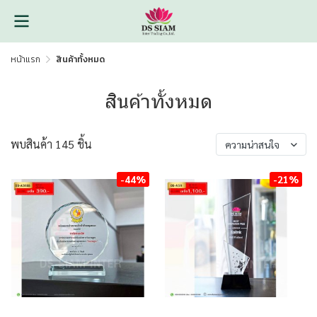
หน้าแรก
สินค้าทั้งหมด
สินค้าทั้งหมด
พบสินค้า 145 ชิ้น
ความน่าสนใจ
-44%
-21%