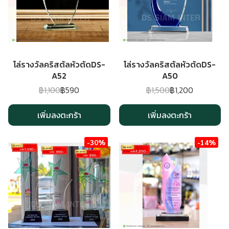
โล่รางวัลคริสตัลหัวตัดDS-
โล่รางวัลคริสตัลหัวตัดDS-
A52
A50
฿1,100
฿590
฿1,500
฿1,200
เพิ่มลงตะกร้า
เพิ่มลงตะกร้า
-30%
-14%