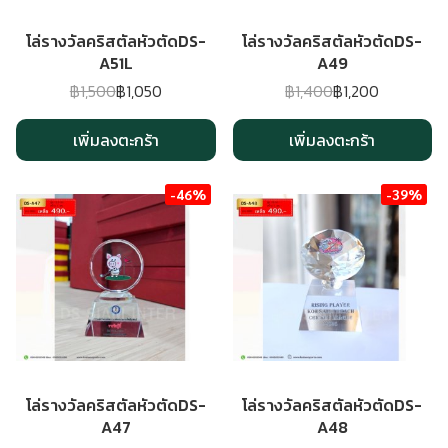
โล่รางวัลคริสตัลหัวตัดDS-
โล่รางวัลคริสตัลหัวตัดDS-
A51L
A49
฿1,500
฿1,050
฿1,400
฿1,200
เพิ่มลงตะกร้า
เพิ่มลงตะกร้า
-46%
-39%
โล่รางวัลคริสตัลหัวตัดDS-
โล่รางวัลคริสตัลหัวตัดDS-
A47
A48