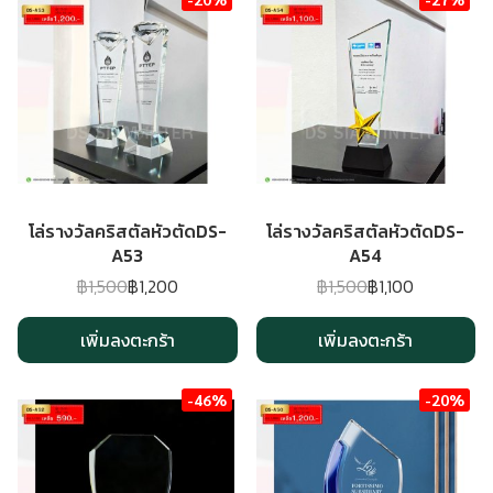
โล่รางวัลคริสตัลหัวตัดDS-
โล่รางวัลคริสตัลหัวตัดDS-
A53
A54
฿1,500
฿1,200
฿1,500
฿1,100
เพิ่มลงตะกร้า
เพิ่มลงตะกร้า
-46%
-20%