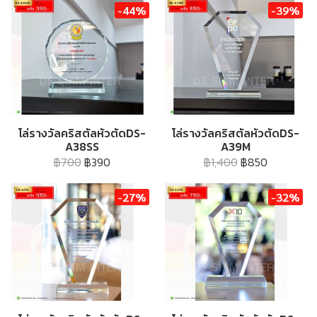
-44%
-39%
โล่รางวัลคริสตัลหัวตัดDS-
โล่รางวัลคริสตัลหัวตัดDS-
A38SS
A39M
฿700
฿390
฿1,400
฿850
-27%
-32%