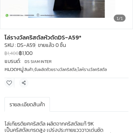
1/1
โล่รางวัลคริสตัลหัวตัดDS-A59*
SKU : DS-A59
ขายแล้ว 0 ชิ้น
฿1,100
฿1,400
แบรนด์:
DS SIAM INTER
หมวดหมู่:
สินค้า
,
รับผลิตถ้วยรางวัลคริสตัล,โลห์รางวัลคริสตัล
แชร์
รายละเอียดสินค้า
โล่เกียรติยศคริสตัล ผลิตจากคริสตัลแท้ 9K
เป็นคริสตัลเกรดสูง เปร่งประกายแวววาวเด่นชัด