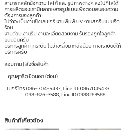
สามารถสลักข้อความ โลโก้ และ รูปภาพต่างๆ ลงไปที่โล่ได้
การผลิตของเรามีหลากหลายรูปแบบเพื่อตอบสนองความ
ต้องการของลูกค้า
ไม่ว่าจะเป็นงานยิงเลเซอร์ งานพิมพ์ UV งานสกรีนแบบรีด
ร้อน
งานด่วน งานรีบ งานละเอียดสวยงาม รับรองถูกใจลูกค้า
แน่นอนครับ
บริการลูกค้าทุกระดับ ไม่ว่าจะสั่งมากสั่งน้อย ทางเรายินดีให้
บริการครับ
สอบถาม | สั่งซื้อสินค้า
คุณสุจริต ชิดนอก (ต่อม)
เบอร์โทร 086-704-5433, Line ID: 0867045433
098-826-3588, Line ID:0988263588
สินค้าที่เกี่ยวข้อง