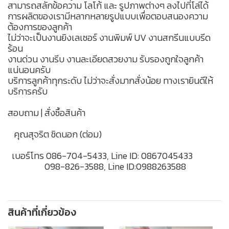
สามารถสลักข้อความ โลโก้ และ รูปภาพต่างๆ ลงไปที่โล่ได้
การผลิตของเรามีหลากหลายรูปแบบเพื่อตอบสนองความ
ต้องการของลูกค้า
ไม่ว่าจะเป็นงานยิงเลเซอร์ งานพิมพ์ UV งานสกรีนแบบรีด
ร้อน
งานด่วน งานรีบ งานละเอียดสวยงาม รับรองถูกใจลูกค้า
แน่นอนครับ
บริการลูกค้าทุกระดับ ไม่ว่าจะสั่งมากสั่งน้อย ทางเรายินดีให้
บริการครับ
สอบถาม | สั่งซื้อสินค้า
คุณสุจริต ชิดนอก (ต่อม)
เบอร์โทร 086-704-5433, Line ID: 0867045433
098-826-3588, Line ID:0988263588
สินค้าที่เกี่ยวข้อง