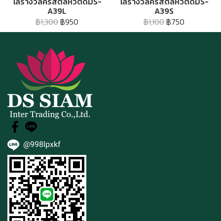
โล่รางวัลคริสตัลหัวตัดDS-
โล่รางวัลคริสตัลหัวตัดDS-
A39L
A39S
฿1,300
฿950
฿1,100
฿750
@998lpxkf