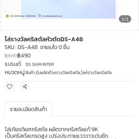
1/1
โล่รางวัลคริสตัลหัวตัดDS-A48
SKU : DS-A48
ขายแล้ว 0 ชิ้น
฿490
฿800
แบรนด์:
DS SIAM INTER
หมวดหมู่:
สินค้า
,
รับผลิตถ้วยรางวัลคริสตัล,โลห์รางวัลคริสตัล
แชร์
รายละเอียดสินค้า
โล่เกียรติยศคริสตัล ผลิตจากคริสตัลแท้ 9K
เป็นคริสตัลเกรดสูง เปร่งประกายแวววาวเด่นชัด