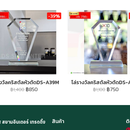
-39%
างวัลคริสตัลหัวตัดDS-A39M
โล่รางวัลคริสตัลหัวตัดDS
฿850
฿750
฿1,400
฿1,100
สินค้า
ต
ส สยามอินเตอร์ เทรดดิ้ง