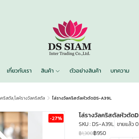
เกี่ยวกับเรา
สินค้า
ตัวอย่างสินค้า
บทความ
คริสตัล,โลห์รางวัลคริสตัล
โล่รางวัลคริสตัลหัวตัดDS-A39L
โล่รางวัลคริสตัลหัวตั
-27%
SKU : DS-A39L
ขายแล้ว 0 
฿950
฿1,300