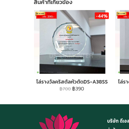
สินค้าที่เกี่ยวข้อง
-44%
โล่รางวัลคริสตัลหัวตัดDS-A38SS
โล่ร
฿390
฿700
บริษัท ดีเอ