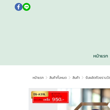
หน้าแรก
หน้าแรก
สินค้าทั้งหมด
สินค้า
รับผลิตถ้วยรางวัล