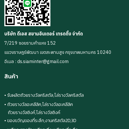
บริษัท ดีเอส สยามอินเตอร์ เทรดดิ้ง จำกัด
7/219 ซอยรามคำแหง 152
แขวงราษฎร์พัฒนา เขตสะพานสูง กรุงเทพมหานคร 10240
อีเมล : ds.siaminter@gmail.com
สินค้า
• รับผลิตถ้วยรางวัลคริสตัล,โล่รางวัลคริสตัล
• ถ้วยรางวัลอะคลีลิค,โล่รางวัลอะคลีลิค
ถ้วยรางวัลซิงค์,โล่รางวัลซิงค์
• ของขวัญของที่ระลึก,งานคริสตัล2D,3D