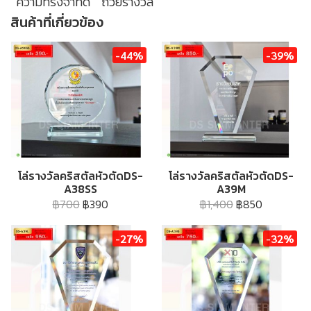
ความทรงจำที่ดี
ถ้วยรางวัล
สินค้าที่เกี่ยวข้อง
-44%
-39%
โล่รางวัลคริสตัลหัวตัดDS-
โล่รางวัลคริสตัลหัวตัดDS-
A38SS
A39M
฿700
฿390
฿1,400
฿850
-27%
-32%