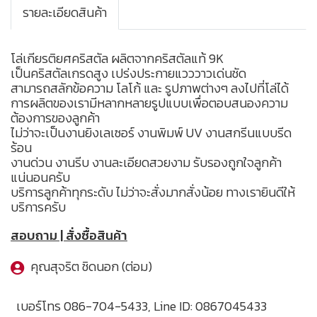
รายละเอียดสินค้า
โล่เกียรติยศคริสตัล ผลิตจากคริสตัลแท้ 9K
เป็นคริสตัลเกรดสูง เปร่งประกายแวววาวเด่นชัด
สามารถสลักข้อความ โลโก้ และ รูปภาพต่างๆ ลงไปที่โล่ได้
การผลิตของเรามีหลากหลายรูปแบบเพื่อตอบสนองความ
ต้องการของลูกค้า
ไม่ว่าจะเป็นงานยิงเลเซอร์ งานพิมพ์ UV งานสกรีนแบบรีด
ร้อน
งานด่วน งานรีบ งานละเอียดสวยงาม รับรองถูกใจลูกค้า
แน่นอนครับ
บริการลูกค้าทุกระดับ ไม่ว่าจะสั่งมากสั่งน้อย ทางเรายินดีให้
บริการครับ
สอบถาม | สั่งซื้อสินค้า
คุณสุจริต ชิดนอก (ต่อม)
เบอร์โทร 086-704-5433, Line ID: 0867045433