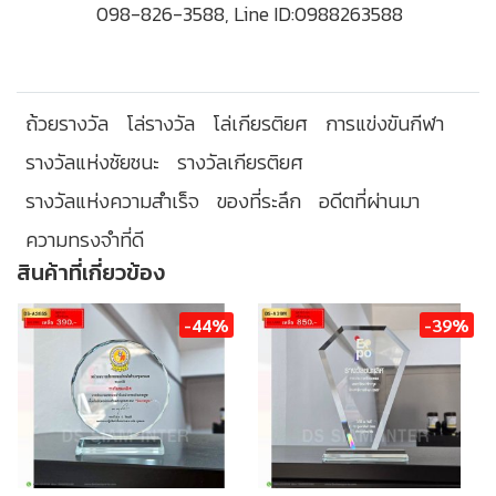
098-826-3588, Line ID:0988263588
ถ้วยรางวัล
โล่รางวัล
โล่เกียรติยศ
การแข่งขันกีฬา
รางวัลแห่งชัยชนะ
รางวัลเกียรติยศ
รางวัลแห่งความสำเร็จ
ของที่ระลึก
อดีตที่ผ่านมา
ความทรงจำที่ดี
สินค้าที่เกี่ยวข้อง
-44%
-39%