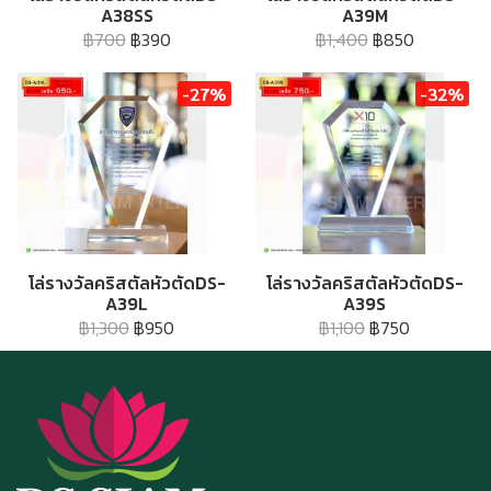
A38SS
A39M
฿700
฿390
฿1,400
฿850
-27%
-32%
โล่รางวัลคริสตัลหัวตัดDS-
โล่รางวัลคริสตัลหัวตัดDS-
A39L
A39S
฿1,300
฿950
฿1,100
฿750