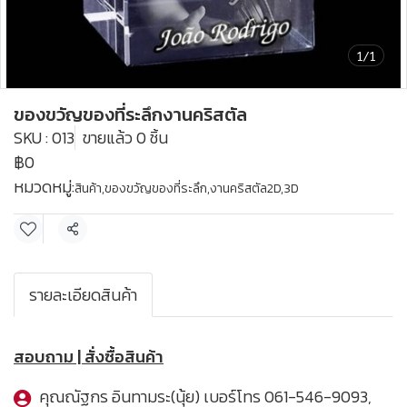
1/1
ของขวัญของที่ระลึกงานคริสตัล
SKU : 013
ขายแล้ว 0 ชิ้น
฿0
หมวดหมู่:
สินค้า
,
ของขวัญของที่ระลึก,งานคริสตัล2D,3D
แชร์
รายละเอียดสินค้า
สอบถาม | สั่งซื้อสินค้า
คุณณัฐกร อินทามระ(นุ้ย) เบอร์โทร
061-546-9093
,